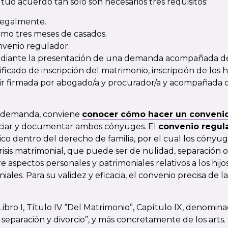
tuo acuerdo tan sólo son necesarios tres requisitos:
legalmente.
mo tres meses de casados.
nvenio regulador.
 mediante la presentación de una demanda acompañada 
ficado de inscripción del matrimonio, inscripción de los h
rá ir firmada por abogado/a y procurador/a y acompañada 
a demanda, conviene
conocer cómo hacer un convenio
ciar y documentar ambos cónyuges.
El
convenio regul
ico dentro del derecho de familia, por el cual los cóny
isis matrimonial, que puede ser de nulidad, separación o
aspectos personales y patrimoniales relativos a los hijos, 
iales. Para su validez y eficacia, el convenio precisa de l
ibro I, Título IV “Del Matrimonio”, Capítulo IX, denomina
separación y divorcio”, y más concretamente de los arts. 