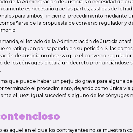
rado de la Administración de Justicia, sin necesidad de 
únicamente es necesario que las partes, asistidas de letra
onales para ambos) inicien el procedimiento mediante 
ompañarse de la propuesta de convenio regulador y de 
rimonio.
manda, el letrado de la Administración de Justicia citará a
e se ratifiquen por separado en su petición. Si las partes s
tración de Justicia no observa que el convenio regulado
no de los cónyuges, dictará un decreto pronunciándose s
.
estima que puede haber un perjuicio grave para alguna de l
or terminado el procedimiento, dejando como única vía p
n ante el juez. Igual sucederá si alguno de los cónyuges no
contencioso
so es aquel en el que los contrayentes no se muestran c