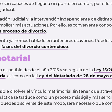
 no son capaces de llegar a un punto en común, por ello 
udicial.
ación judicial y la intervención independiente de distinto
mplicar más actuaciones. Por ello, es conveniente conoc
n proceso de divorcio
.
nto ya hemos hablado en anteriores ocasiones. Puedes a
e
fases del divorcio contencioso
.
otarial
io es posible desde el año 2015 y se regula en la
Ley 15/2
ria
, así como en la
Ley del Notariado de 28 de mayo 
ible disolver el vínculo matrimonial sin tener que atra
a práctica se traduce como un proceso más ágil y más senci
 puedes disolverse de este modo, será necesario que co