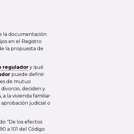
de la documentación
ijos en el Registro
de la propuesta de
 regulador
y qué
ador
puede definir
uges de mutuo
 divorcio, deciden y
a la vivienda familiar
a aprobación judicial o
do “De los efectos
90 a 101 del Código