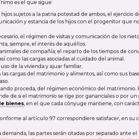
ínimo es el que sigue:
hijos sujetos a la patria potestad de ambos, el ejercicio de
icación y estancia de los hijos con el progenitor que n
ecesario, el régimen de visitas y comunicación de los niet
a, siempre, el interés de aquéllos.
 animales de compañía; el reparto de los tiempos de conv
así como las cargas asociadas al cuidado del animal.
uso de la vivienda y ajuar familiar.
 las cargas del matrimonio y alimentos, así como sus bas
aso.
cuando proceda, del régimen económico del matrimonio. E
nde de si el matrimonio se rige por gananciales o por un
de bienes
, en el que cada cónyuge mantiene, con caráct
nforme al artículo 97 correspondiere satisfacer, en su c
 demanda, las partes serán citadas por separado ante el 