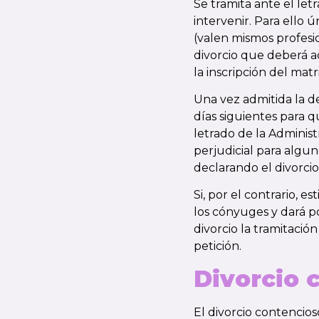
Se tramita ante el let
intervenir. Para ello 
(valen mismos profesi
divorcio
que deberá ac
la inscripción del mat
Una vez admitida la de
días siguientes para qu
letrado de la Adminis
perjudicial para algu
declarando el divorcio
Si, por el contrario, 
los cónyuges y dará p
divorcio la tramitació
petición.
Divorcio 
El divorcio contencio