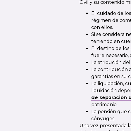
Civil y su contenido m
El cuidado de los 
régimen de comun
con ellos.
Si se considera n
teniendo en cuent
El destino de los
fuere necesario, 
La atribución del 
La contribución a
garantías en su c
La liquidación, 
liquidación depe
de separación 
patrimonio.
La pensión que co
cónyuges.
Una vez presentada la