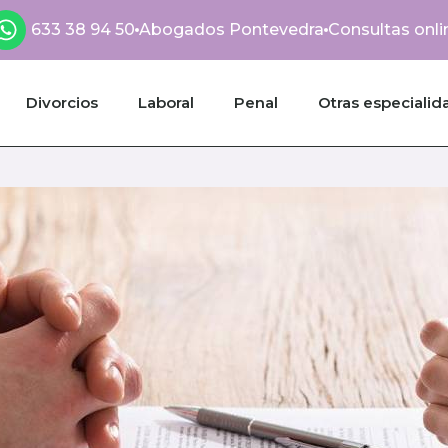
633 38 94 50
Abogados Pontevedra
Consultas onli
Divorcios
Laboral
Penal
Otras especialid