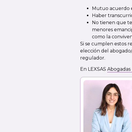
Mutuo acuerdo en
Haber transcurri
No tienen que t
menores emancip
como la convivenc
Si se cumplen estos re
elección del abogado/a
regulador.
En LEXSAS
Abogadas 