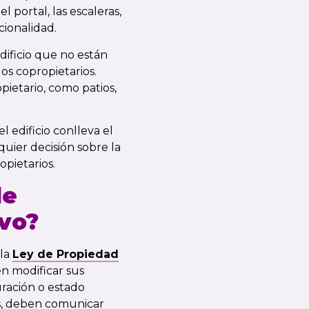
l portal, las escaleras,
cionalidad.
ificio que no están
os copropietarios.
ietario, como patios,
l edificio conlleva el
uier decisión sobre la
pietarios.
de
vo?
 la
Ley de Propiedad
en modificar sus
uración o estado
ás, deben comunicar