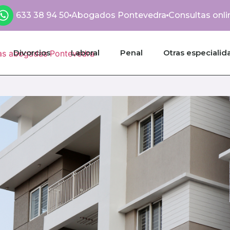
633 38 94 50
Abogados Pontevedra
Consultas onli
Divorcios
Laboral
Penal
Otras especialid