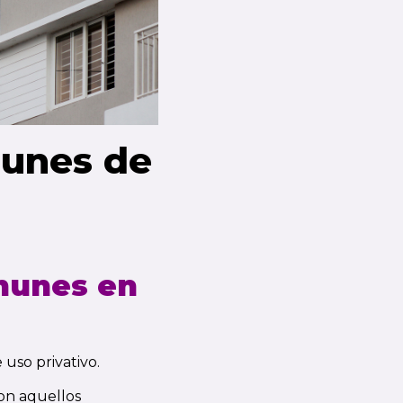
munes de
munes en
uso privativo.
son aquellos