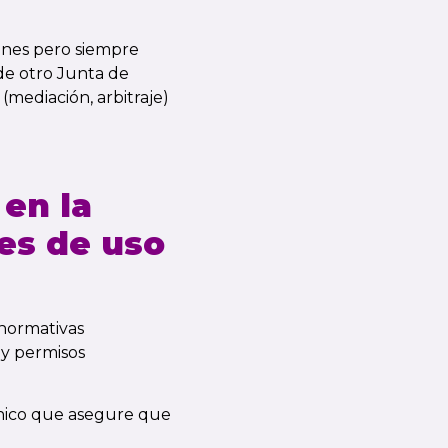
iones pero siempre
de otro Junta de
(mediación, arbitraje)
 en la
es de uso
 normativas
 y permisos
cnico que asegure que