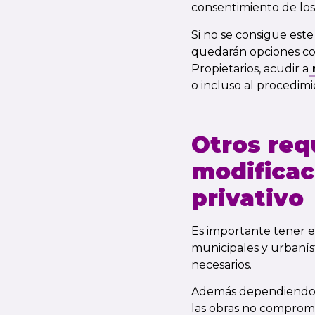
consentimiento de los 
Si no se consigue este
quedarán opciones com
Propietarios, acudir a
m
o incluso al procedimie
Otros req
modifica
privativo
Es importante tener e
municipales y urbaníst
necesarios.
Además dependiendo d
las obras no compromet